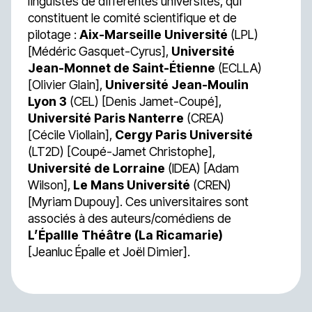
linguistes de différentes universités, qui
constituent le comité scientifique et de
pilotage :
Aix-Marseille Université
(LPL)
[Médéric Gasquet-Cyrus],
Université
Jean-Monnet de Saint-Étienne
(ECLLA)
[Olivier Glain],
Université Jean-Moulin
Lyon 3
(CEL) [Denis Jamet-Coupé],
Université Paris Nanterre
(CREA)
[Cécile Viollain],
Cergy Paris Université
(LT2D) [Coupé-Jamet Christophe],
Université de Lorraine
(IDEA) [Adam
Wilson],
Le Mans Université
(CREN)
[Myriam Dupouy]. Ces universitaires sont
associés à des auteurs/comédiens de
L’Épallle Théâtre (La Ricamarie)
[Jeanluc Épalle et Joël Dimier].